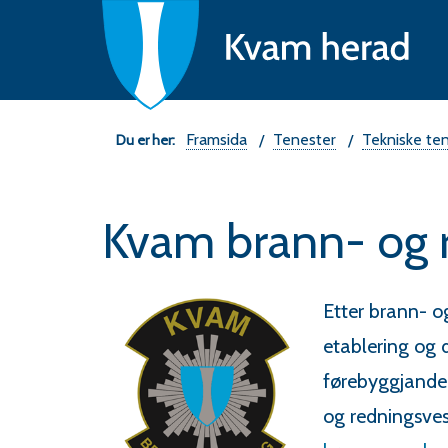
Ne
fo
K
he
Du
Framsida
Tenester
Tekniske te
er
Kvam brann- og 
her:
Etter brann- o
etablering og 
førebyggjande
og redningsves