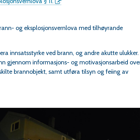
losjonsvernlova § 11.
brann- og eksplosjonsvernlova med tilhøyrande
a innsatsstyrke ved brann, og andre akutte ulukker. 
ann gjennom informasjons- og motivasjonsarbeid ove
skilte brannobjekt, samt utføra tilsyn og feiing av