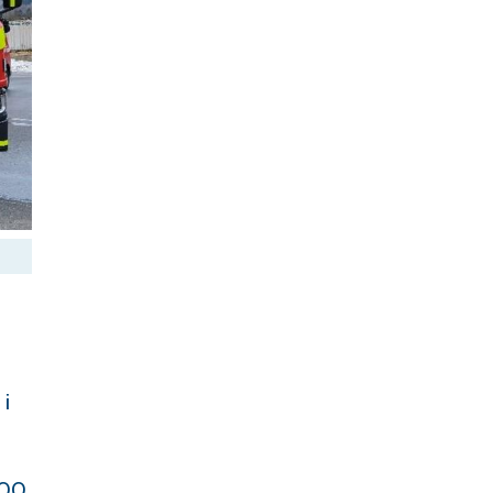
 i
 00.