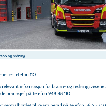
rann og redning.
et er telefon 110.
 relevant informasjon for brann- og redningsvesenet
e brannsjef på telefon 948 48 110.
kt sentralbordet til Kvam herad på telefon 56 55 30