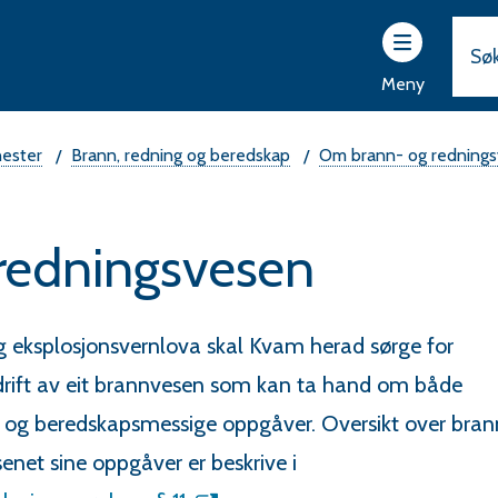
ttsider
r
Meny
vam
rad
nester
Brann, redning og beredskap
Om brann- og redning
redningsvesen
g eksplosjonsvernlova skal Kvam herad sørge for
drift av eit brannvesen som kan ta hand om både
 og beredskapsmessige oppgåver. Oversikt over bran
enet sine oppgåver er beskrive i