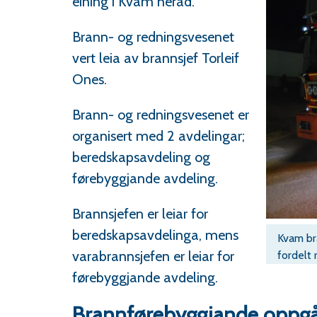
eining i Kvam herad.
Brann- og redningsvesenet
vert leia av brannsjef Torleif
Ones.
Brann- og redningsvesenet er
organisert med 2 avdelingar;
beredskapsavdeling og
førebyggjande avdeling.
Brannsjefen er leiar for
beredskapsavdelinga, mens
Kvam br
varabrannsjefen er leiar for
fordelt 
førebyggjande avdeling.
Brannførebyggjande oppg