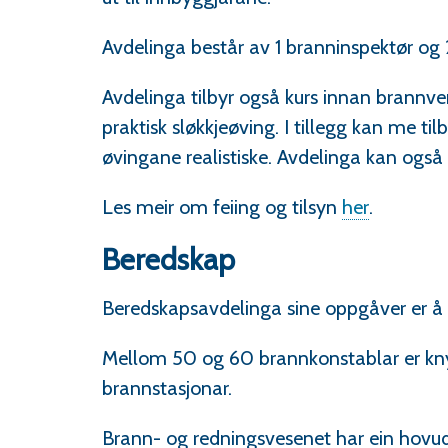
Avdelinga består av 1 branninspektør og 2
Avdelinga tilbyr også kurs innan brannver
praktisk sløkkjeøving. I tillegg kan me t
øvingane realistiske. Avdelinga kan også 
Les meir om feiing og tilsyn
her
.
Beredskap
Beredskapsavdelinga sine oppgåver er å r
Mellom 50 og 60 brannkonstablar er knyt
brannstasjonar.
Brann- og redningsvesenet har ein hovudb