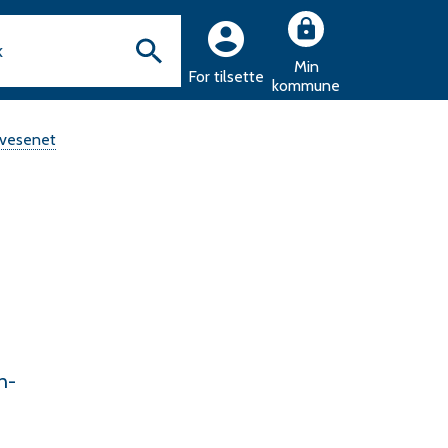
Min
For tilsette
kommune
svesenet
n-