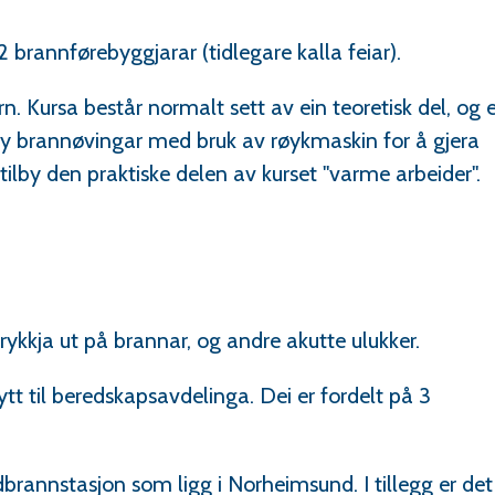
 brannførebyggjarar (tidlegare kalla feiar).
n. Kursa består normalt sett av ein teoretisk del, og e
ilby brannøvingar med bruk av røykmaskin for å gjera
tilby den praktiske delen av kurset "varme arbeider".
ykkja ut på brannar, og andre akutte ulukker.
t til beredskapsavdelinga. Dei er fordelt på 3
rannstasjon som ligg i Norheimsund. I tillegg er det