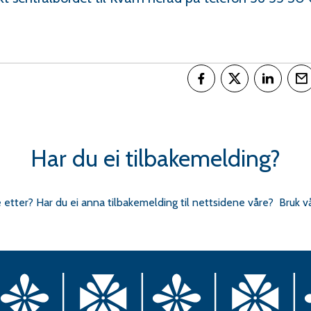
Del på Facebook
Del på Twitter
Del på L
T
Har du ei tilbakemelding?
e etter? Har du ei anna tilbakemelding til nettsidene våre? Bruk v