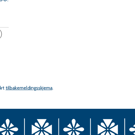
inkedIn
ips en venn
årt
tilbakemeldingsskjema
.