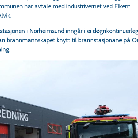
mmunen har avtale med industrivernet ved Elkem
lvik.
tasjonen i Norheimsund inngår i ei døgnkontinuerle
dan brannmannskapet knytt til brannstasjonane på 
ning.