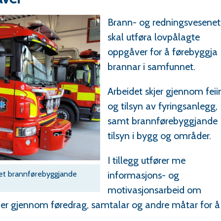
Brann- og redningsvesenet
skal utføra lovpålagte
oppgåver for å førebyggja
brannar i samfunnet.
Arbeidet skjer gjennom feii
og tilsyn av fyringsanlegg,
samt brannførebyggjande
tilsyn i bygg og områder.
I tillegg utfører me
det brannførebyggjande
informasjons- og
motivasjonsarbeid om
jer gjennom føredrag, samtalar og andre måtar for å