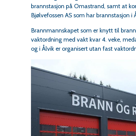
brannstasjon på Omastrand, samt at ko
Bjølvefossen AS som har brannstasjon i Å
Brannmannskapet som er knytt til branns
vaktordning med vakt kvar 4. veke, me
og i Ålvik er organisert utan fast vaktord