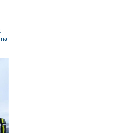
g
Oma