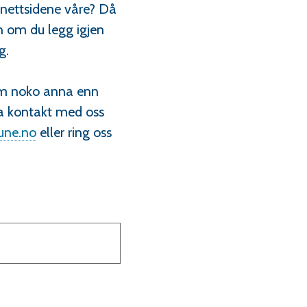
å nettsidene våre? Då
n om du legg igjen
eg.
 om noko anna enn
 ta kontakt med oss
ne.no
eller ring oss