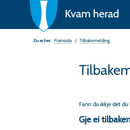
Ne
fo
K
he
Du
Framsida
Tilbakemelding
er
Tilbake
her:
Fann du ikkje det du 
Gje ei tilbak