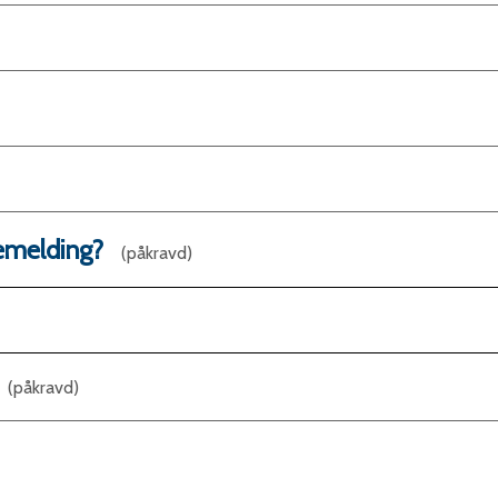
kemelding?
(påkravd)
(påkravd)