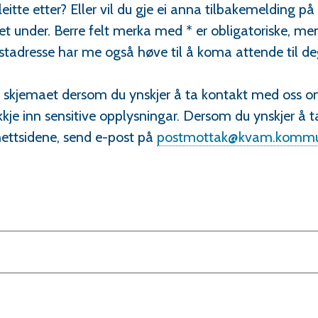
leitte etter? Eller vil du gje ei anna tilbakemelding p
t under. Berre felt merka med * er obligatoriske, me
ostadresse har me også høve til å koma attende til d
te skjemaet dersom du ynskjer å ta kontakt med oss
ikkje inn sensitive opplysningar. Dersom du ynskjer å
ttsidene, send e-post på
postmottak@kvam.kommu