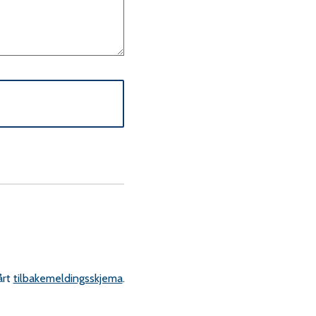
årt
tilbakemeldingsskjema
.