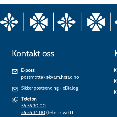
Kontakt oss
E-post
K
postmottak@kvam.herad.no
K
Sikker postsending - eDialog
K
Telefon
56 55 30 00
56 55 34 00
(teknisk vakt)