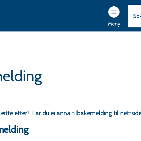
ttsider
r
Meny
vam
rad
melding
leitte etter? Har du ei anna tilbakemelding til nettsi
emelding