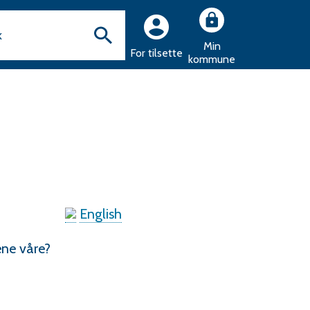
Min
For tilsette
kommune
English
dene våre?