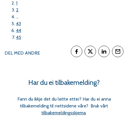
1
2
...
43
44
45
DEL MED ANDRE
Del på Facebook
Del på Twitter
Del på Link
Tips
Har du ei tilbakemelding?
Fann du ikkje det du leitte etter? Har du ei anna
tilbakemelding til nettsidene våre? Bruk vårt
tilbakemeldingsskjema
.