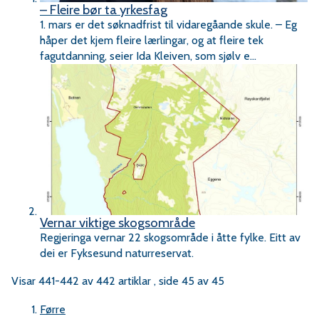
r
– Fleire bør ta yrkesfag
1. mars er det søknadfrist til vidaregåande skule. – Eg
håper det kjem fleire lærlingar, og at fleire tek
v
fagutdanning, seier Ida Kleiven, som sjølv e...
a
e
r
a
Vernar viktige skogsområde
Regjeringa vernar 22 skogsområde i åtte fylke. Eitt av
dei er Fyksesund naturreservat.
Visar
441-442
av
442
artiklar ,
side
45
av
45
Førre