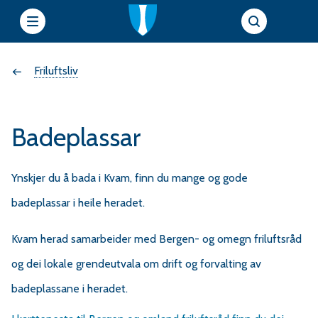
e
Du
Friluftsliv
t
t
er
s
Badeplassar
her:
i
Ynskjer du å bada i Kvam, finn du mange og gode
badeplassar i heile heradet.
e
r
Kvam herad samarbeider med Bergen- og omegn friluftsråd
f
og dei lokale grendeutvala om drift og forvalting av
badeplassane i heradet.