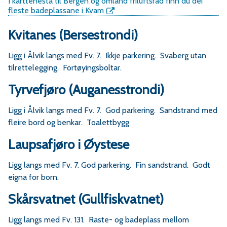
r
I karttenesta til Bergen og omland friluftsråd finn du dei
fleste badeplassane i Kvam
Kvitanes (Bersestrondi)
v
a
Ligg i Ålvik langs med Fv. 7. Ikkje parkering. Svaberg utan
tilrettelegging. Fortøyingsboltar.
Tyrvefjøro (Auganesstrondi)
Ligg i Ålvik langs med Fv. 7. God parkering. Sandstrand med
e
fleire bord og benkar. Toalettbygg
r
Laupsafjøro i Øystese
a
Ligg langs med Fv. 7. God parkering. Fin sandstrand. Godt
eigna for born.
Skårsvatnet (Gullfiskvatnet)
Ligg langs med Fv. 131. Raste- og badeplass mellom