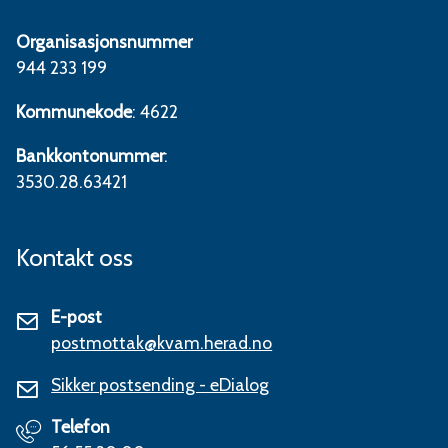
Organisasjonsnummer
944 233 199
Kommunekode
: 4622
Bankkontonummer
:
3530.28.63421
Kontakt oss
E-post
postmottak@kvam.herad.no
Sikker postsending - eDialog
Telefon