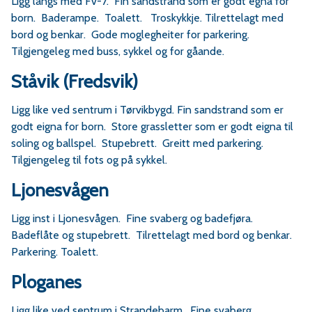
Ligg langs med Fv-7. Fin sandstrand som er godt egna for
born. Baderampe. Toalett. Troskykkje. Tilrettelagt med
bord og benkar. Gode moglegheiter for parkering.
Tilgjengeleg med buss, sykkel og for gåande.
Ståvik (Fredsvik)
Ligg like ved sentrum i Tørvikbygd. Fin sandstrand som er
godt eigna for born. Store grassletter som er godt eigna til
soling og ballspel. Stupebrett. Greitt med parkering.
Tilgjengeleg til fots og på sykkel.
Ljonesvågen
Ligg inst i Ljonesvågen. Fine svaberg og badefjøra.
Badeflåte og stupebrett. Tilrettelagt med bord og benkar.
Parkering. Toalett.
Ploganes
Ligg like ved sentrum i Strandebarm. Fine svaberg.