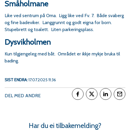
Småholmane
Like ved sentrum på Oma. Ligg like ved Fv. 7. Både svaberg
og fine badeviker. Langgrunnt og godt eigna for born.
Stupebrett og toalett. Liten parkeringsplass.
Dysvikholmen
Kun tilgjengeleg med båt. Området er ikkje mykje bruka til
bading.
SIST ENDRA
17.07.2025 11:36
DEL MED ANDRE
Del på Facebook
Del på Twitter
Del på Link
Tips
Har du ei tilbakemelding?