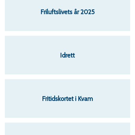
r
Friluftslivets år 2025
v
a
Idrett
e
r
a
Fritidskortet i Kvam