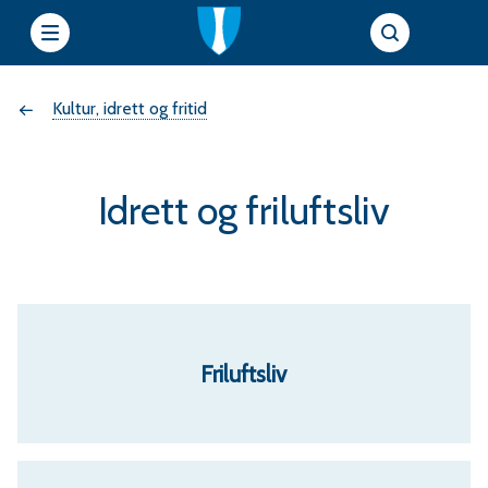
e
Du
Kultur, idrett og fritid
t
t
er
s
Idrett og friluftsliv
her:
i
e
r
Friluftsliv
f