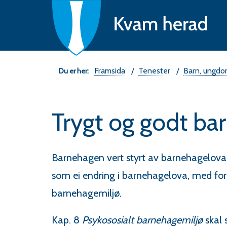
Ne
fo
K
he
Du
Framsida
Tenester
Barn, ungdo
er
Trygt og godt ba
her:
Barnehagen vert styrt av barnehagelova.
som ei endring i barnehagelova, med formå
barnehagemiljø.
Kap. 8
Psykososialt barnehagemiljø
skal 