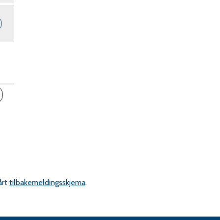
inkedIn
ips en venn
årt
tilbakemeldingsskjema
.