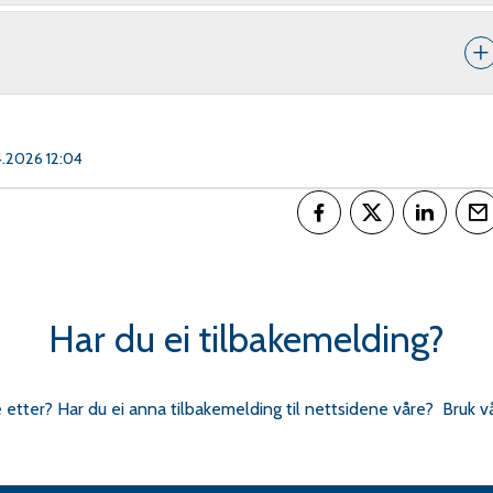
4.2026 12:04
Del på Facebook
Del på Twitter
Del på L
T
Har du ei tilbakemelding?
e etter? Har du ei anna tilbakemelding til nettsidene våre? Bruk v