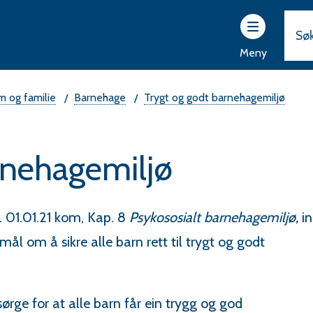
ttsider
r
Meny
vam
rad
m og familie
Barnehage
Trygt og godt barnehagemiljø
rnehagemiljø
 01.01.21 kom, Kap. 8
Psykososialt barnehagemiljø,
in
l om å sikre alle barn rett til trygt og godt
sørge for at alle barn får ein trygg og god