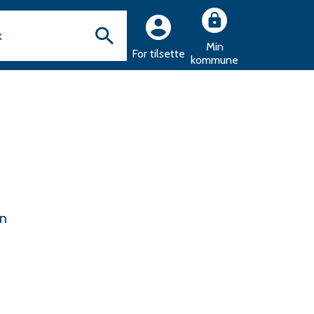
Min
For tilsette
kommune
n