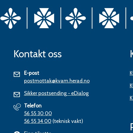
Kontakt oss
E-post
K
postmottak@kvam.herad.no
K
Sikker postsending - eDialog
K
Telefon
56 55 30 00
56 55 34 00
(teknisk vakt)