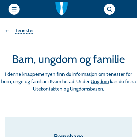
e
Du
Tenester
t
t
er
s
Barn, ungdom og familie
her:
i
I denne knappemenyen finn du informasjon om tenester for
born, unge og familiar i Kvam herad. Under
Ungdom
kan du finna
Utekontakten og Ungdomsbasen.
e
r
f
Barnehage