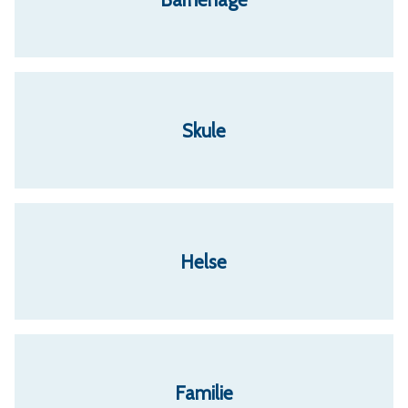
r
v
a
Skule
e
r
Helse
a
Familie