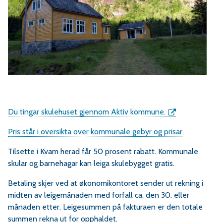
r
v
a
e
Du tingar skulehuset gjennom Aktiv kommune.
r
Pris står i oversikta over kommunale gebyr og prisar
a
Tilsette i Kvam herad får 50 prosent rabatt. Kommunale
skular og barnehagar kan leiga skulebygget gratis.
Betaling skjer ved at økonomikontoret sender ut rekning i
midten av leigemånaden med forfall ca. den 30. eller
månaden etter. Leigesummen på fakturaen er den totale
summen rekna ut for opphaldet.