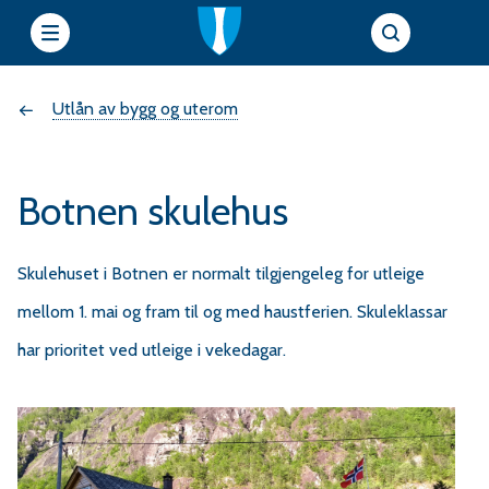
e
Du
Utlån av bygg og uterom
t
t
er
s
Botnen skulehus
her:
i
Skulehuset i Botnen er normalt tilgjengeleg for utleige
mellom 1. mai og fram til og med haustferien. Skuleklassar
e
har prioritet ved utleige i vekedagar.
r
f