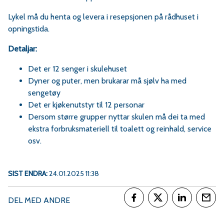
Lykel må du henta og levera i resepsjonen på rådhuset i
opningstida.
Detaljar:
Det er 12 senger i skulehuset
Dyner og puter, men brukarar må sjølv ha med
sengetøy
Det er kjøkenutstyr til 12 personar
Dersom større grupper nyttar skulen må dei ta med
ekstra forbruksmateriell til toalett og reinhald, service
osv.
SIST ENDRA
24.01.2025 11:38
DEL MED ANDRE
Del på Facebook
Del på Twitter
Del på Link
Tips