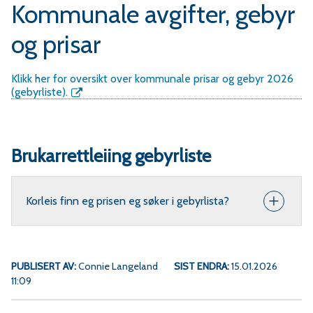
r
Kommunale avgifter, gebyr
og prisar
v
a
Klikk her for oversikt over kommunale prisar og gebyr 2026
(gebyrliste).
Brukarrettleiing gebyrliste
e
r
Korleis finn eg prisen eg søker i gebyrlista?
a
PUBLISERT AV
Connie Langeland
SIST ENDRA
15.01.2026
11:09