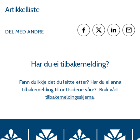
Artikkelliste
DEL MED ANDRE
Del på Facebook
Del på Twitter
Del på Link
Tips
Har du ei tilbakemelding?
Fann du ikkje det du leitte etter? Har du ei anna
tilbakemelding til nettsidene våre? Bruk vårt
tilbakemeldingsskjema
.