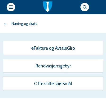
e
Du
Næring og skatt
t
t
er
s
her:
eFaktura og AvtaleGiro
i
Renovasjonsgebyr
e
r
Ofte stilte spørsmål
f