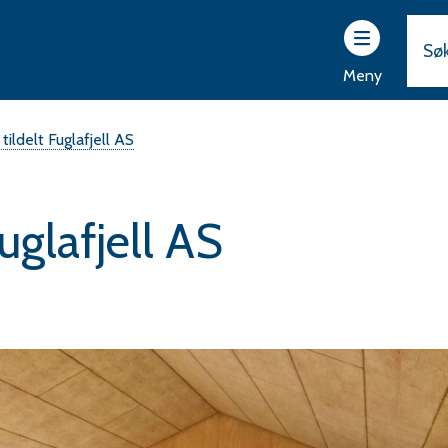
ttsider
r
Meny
vam
rad
ildelt Fuglafjell AS
uglafjell AS