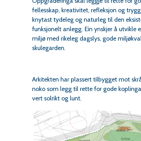
Oppgraderinga skal leggje til rette for 
fellesskap, kreativitet, refleksjon og try
knytast tydeleg og naturleg til den eksis
funksjonelt anlegg. Ein ynskjer å utvikle
miljø med rikeleg dagslys, gode miljøk
skulegarden.
Arkitekten har plassert tilbygget mot sk
noko som legg til rette for gode kopling
vert solrikt og lunt.