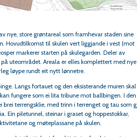
m av nye, store grøntareal som framhevar staden sine
n. Hovudtilkomst til skulen vert liggjande i vest (mot
eosper markerer starten på skulegarden. Deler av
 på uteområdet. Areala er elles komplettert med nye
eg løype rundt eit nytt lønnetre.
lbinge. Langs fortauet og den eksisterande muren skal
g kan fungere som ei lita tribune mot ballbingen. I den
i brei terrengsklie, med trinn i terrenget og tau som g
a. Ein piletunnel, steinar i graset og hoppestokkar,
aktivitetane og møteplassane på skulen.