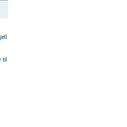
jell
til