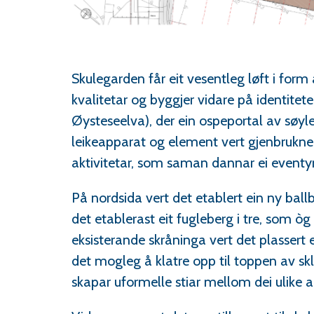
Skulegarden får eit vesentleg løft i for
kvalitetar og byggjer vidare på identitete
Øysteseelva), der ein ospeportal av søyl
leikeapparat og element vert gjenbrukne
aktivitetar, som saman dannar ei eventyrl
På nordsida vert det etablert ein ny bal
det etablerast eit fugleberg i tre, som ò
eksisterande skråninga vert det plassert e
det mogleg å klatre opp til toppen av skli
skapar uformelle stiar mellom dei ulike 