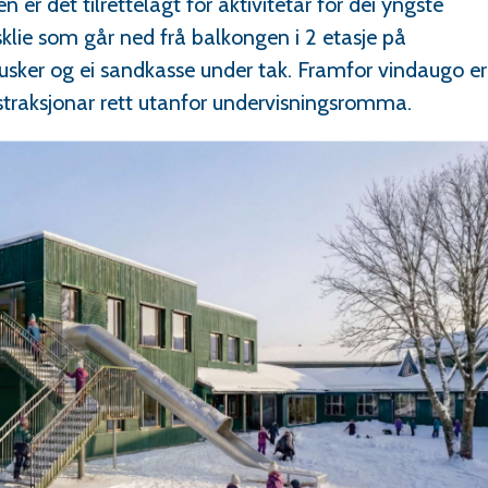
 er det tilrettelagt for aktivitetar for dei yngste
sklie som går ned frå balkongen i 2 etasje på
usker og ei sandkasse under tak. Framfor vindaugo er
distraksjonar rett utanfor undervisningsromma.