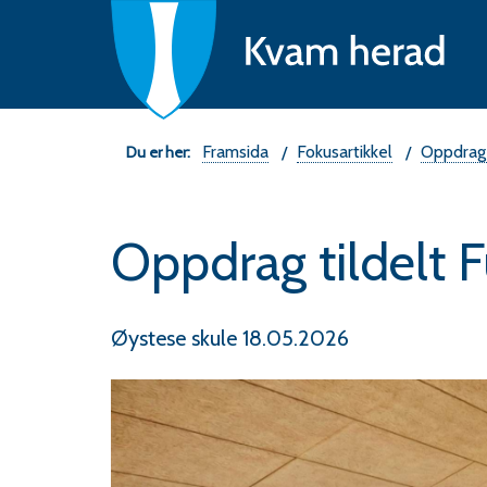
Ne
fo
K
he
Du
Framsida
Fokusartikkel
Oppdrag t
er
Oppdrag tildelt F
her:
Øystese skule 18.05.2026