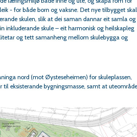
gode læringsmiljø både inne og ute, og skapa rom for
ggleik - for både born og vaksne. Det nye tilbygget skal
terande skulen, slik at dei saman dannar eit samla og
 ein inkluderande skule – eit harmonisk og heilskapleg
valitetar og tett samanheng mellom skulebygga og
råninga nord (mot Øysteseheimen) for skuleplassen,
ar til eksisterande bygningsmasse, samt at uteområd