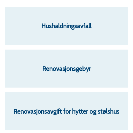
r
v
Hushaldningsavfall
a
e
Renovasjonsgebyr
r
a
Renovasjonsavgift for hytter og stølshus