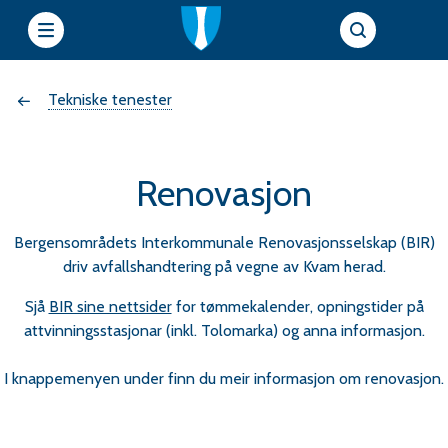
e
Du
Tekniske tenester
t
t
er
s
Renovasjon
her:
i
Bergensområdets Interkommunale Renovasjonsselskap (BIR)
driv avfallshandtering på vegne av Kvam herad.
e
Sjå
BIR sine nettsider
for tømmekalender, opningstider på
r
attvinningsstasjonar (inkl. Tolomarka) og anna informasjon.
f
I knappemenyen under finn du meir informasjon om renovasjon.