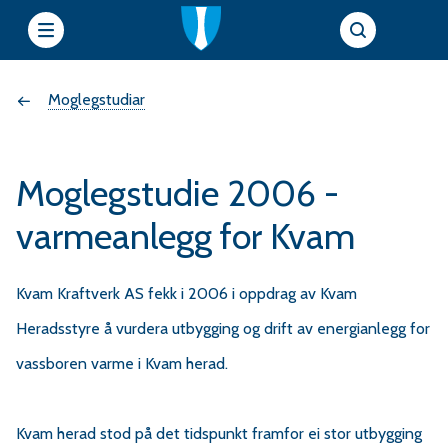
e
Du
Moglegstudiar
t
t
er
s
Moglegstudie 2006 -
her:
i
varmeanlegg for Kvam
e
Kvam Kraftverk AS fekk i 2006 i oppdrag av Kvam
Heradsstyre å vurdera utbygging og drift av energianlegg for
r
vassboren varme i Kvam herad.
f
Kvam herad stod på det tidspunkt framfor ei stor utbygging