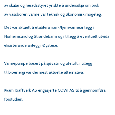
r
av skular og heradsstyret ynskte å undersøkja om bruk
av vassboren varme var teknisk og økonomisk mogeleg.
v
Det var aktuelt å etablera nær-/fjernvarmeanlegg i
a
Norheimsund og Strandebarm og i tillegg å eventuelt utvida
eksisterande anlegg i Øystese.
e
Varmepumpe basert på sjøvatn og uteluft, i tillegg
r
til bioenergi var dei mest aktuelle alternativa.
a
Kvam Kraftverk AS engasjerte COWI AS til å gjennomføra
forstudien.