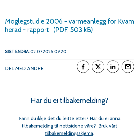
Moglegstudie 2006 - varmeanlegg for Kvam
herad - rapport
(PDF, 503 kB)
SIST ENDRA
02.07.2025 09:20
DEL MED ANDRE
Del på Facebook
Del på Twitter
Del på Link
Tips
Har du ei tilbakemelding?
Fann du ikkje det du leitte etter? Har du ei anna
tilbakemelding til nettsidene våre? Bruk vårt
tilbakemeldingsskjema
.