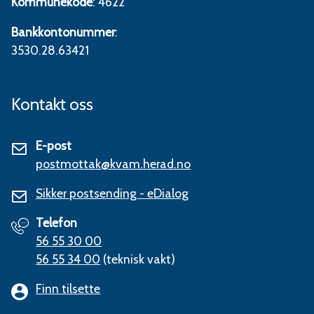
Kommunekode
: 4622
Bankkontonummer
:
3530.28.63421
Kontakt oss
E-post
postmottak@kvam.herad.no
Sikker postsending - eDialog
Telefon
56 55 30 00
56 55 34 00
(teknisk vakt)
Finn tilsette