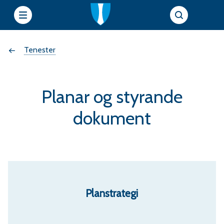
e
Du
Tenester
t
t
er
s
Planar og styrande
her:
i
dokument
e
r
f
Planstrategi