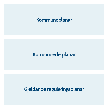
r
v
Kommuneplanar
a
e
Kommunedelplanar
r
a
Gjeldande reguleringsplanar