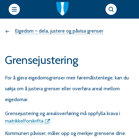
e
Du
Eigedom – dela, justere og påvisa grenser
t
t
er
s
Grensejustering
her:
i
For å gjera eigedomsgrenser meir føremålstenlege, kan du
søkja om å justera grenser eller overføra areal mellom
e
eigedomar.
r
Grensejustering og arealoverføring må oppfylla krava i
f
matrikkelforskrifta
.
Kommunen påviser, måler opp og merkjer grensene dine.