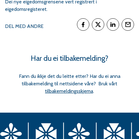
r
Dei nye eigedomsgrensene vert registrert i
eigedomsregisteret.
v
DEL MED ANDRE
a
Del på Facebook
Del på Twitter
Del på Link
Tips
Har du ei tilbakemelding?
e
Fann du ikkje det du leitte etter? Har du ei anna
r
tilbakemelding til nettsidene våre? Bruk vårt
tilbakemeldingsskjema
.
a