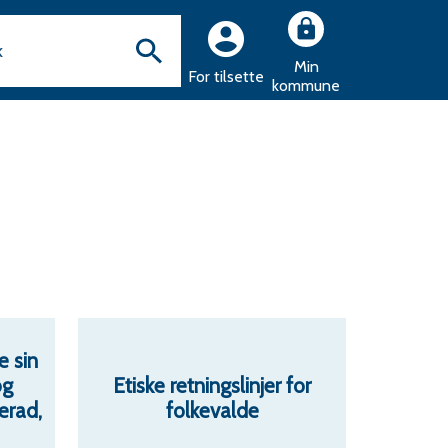
Min
For tilsette
kommune
e sin
og
Etiske retningslinjer for
erad,
folkevalde