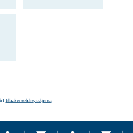
årt
tilbakemeldingsskjema
.