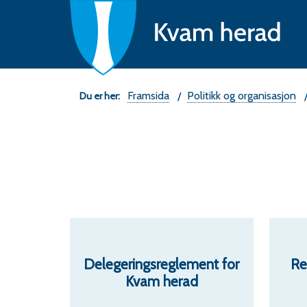
Ne
fo
K
he
Du
Framsida
Politikk og organisasjon
er
her:
Delegeringsreglement for
Re
Kvam herad