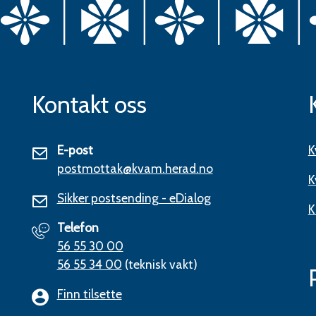
Kontakt oss
E-post
K
postmottak@kvam.herad.no
K
Sikker postsending - eDialog
K
Telefon
56 55 30 00
56 55 34 00
(teknisk vakt)
Finn tilsette