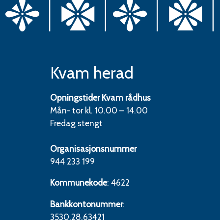
Kvam herad
Opningstider Kvam rådhus
Mån- tor kl. 10.00 – 14.00
Fredag stengt
Organisasjonsnummer
944 233 199
Kommunekode
: 4622
Bankkontonummer
:
3530.28.63421