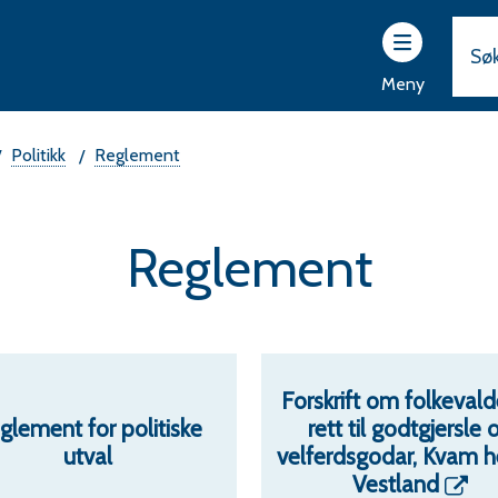
ttsider
r
Meny
vam
rad
Politikk
Reglement
Reglement
Forskrift om folkevald
glement for politiske
rett til godtgjersle 
utval
velferdsgodar, Kvam h
Vestland