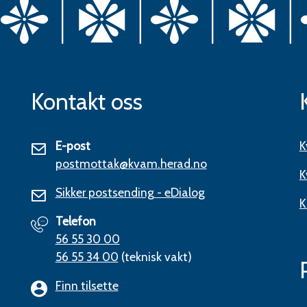
Kontakt oss
E-post
K
postmottak@kvam.herad.no
K
Sikker postsending - eDialog
K
Telefon
56 55 30 00
56 55 34 00
(teknisk vakt)
Finn tilsette