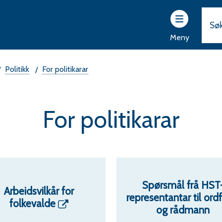
ttsider
r
Meny
vam
rad
Politikk
For politikarar
For politikarar
Spørsmål frå HST
Arbeidsvilkår for
representantar til ord
folkevalde
og rådmann