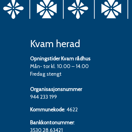
Kvam herad
Opningstider Kvam rådhus
Mån- tor kl. 10.00 – 14.00
Fredag stengt
Organisasjonsnummer
944 233 199
Kommunekode
: 4622
Bankkontonummer
:
3530.28.63421