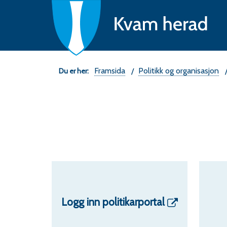
Ne
fo
K
he
Du
Framsida
Politikk og organisasjon
er
her:
Logg inn politikarportal