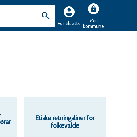
Min
For tilsette
kommune
-
Etiske retningsliner for
førar
folkevalde