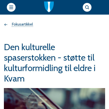
e
Du
Fokusartikkel
t
t
er
s
Den kulturelle
her:
i
spaserstokken - støtte til
kulturformidling til eldre i
e
Kvam
r
f