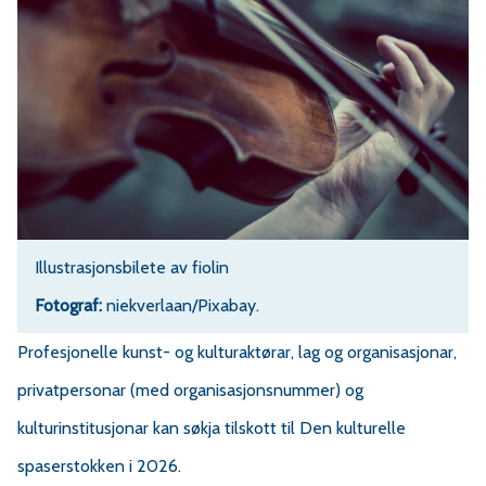
r
v
a
e
Illustrasjonsbilete av fiolin
r
niekverlaan/Pixabay.
a
Profesjonelle kunst- og kulturaktørar, lag og organisasjonar,
privatpersonar (med organisasjonsnummer) og
kulturinstitusjonar kan søkja tilskott til Den kulturelle
spaserstokken i 2026.