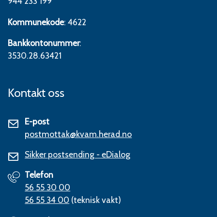
944 233 199
Kommunekode
: 4622
Bankkontonummer
:
3530.28.63421
Kontakt oss
E-post
postmottak@kvam.herad.no
Sikker postsending - eDialog
Telefon
56 55 30 00
56 55 34 00
(teknisk vakt)