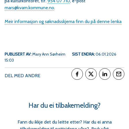
på kulturkontoret, tlf.
954 07 710
, e-post
mars@kvam.kommune.no
.
Meir informasjon og søknadsskjema finn du på denne lenka
PUBLISERT AV
Mary Ann Sørheim
SIST ENDRA
06.01.2026
15:03
DEL MED ANDRE
Del på Facebook
Del på Twitter
Del på Link
Tips
Har du ei tilbakemelding?
Fann du ikkje det du leitte etter? Har du ei anna
tilbakemelding til nettsidene våre? Bruk vårt