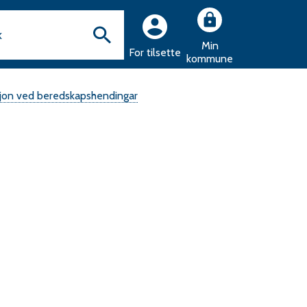
Min
For tilsette
kommune
jon ved beredskapshendingar