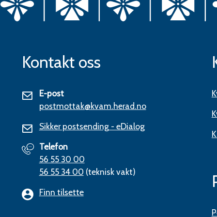
Kontakt oss
E-post
K
postmottak@kvam.herad.no
K
Sikker postsending - eDialog
K
Telefon
56 55 30 00
56 55 34 00
(teknisk vakt)
Finn tilsette
P