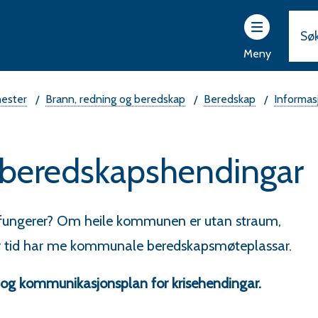
ttsider
r
Meny
vam
rad
nester
Brann, redning og beredskap
Beredskap
Informas
 beredskapshendingar
e fungerer? Om heile kommunen er utan straum,
er tid har me kommunale beredskapsmøteplassar.
 og kommunikasjonsplan for krisehendingar.