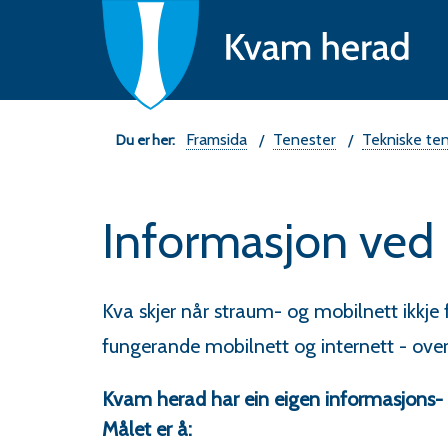
Ne
fo
K
he
Du
Framsida
Tenester
Tekniske te
er
Informasjon ved
her:
Kva skjer når straum- og mobilnett ikkj
fungerande mobilnett og internett - ov
Kvam herad har ein eigen informasjons-
Målet er å: