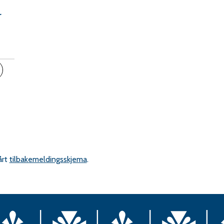
.
inkedIn
ips en venn
årt
tilbakemeldingsskjema
.