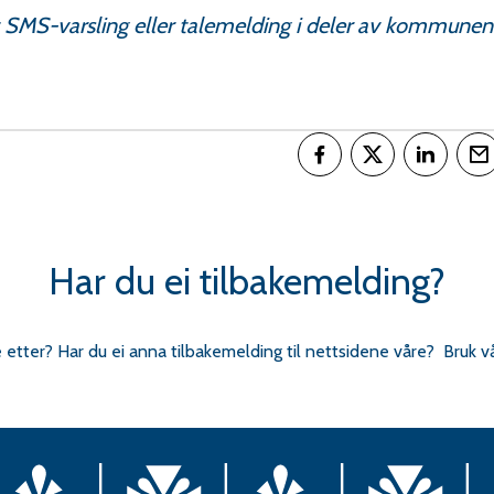
t SMS-varsling eller talemelding i deler av kommunen
Del på Facebook
Del på Twitter
Del på L
T
Har du ei tilbakemelding?
e etter? Har du ei anna tilbakemelding til nettsidene våre? Bruk v