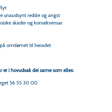
flyt
ere unaudsynt redsle og angst
ysiske skader og konsekvensar
re på omdømet til heradet
 er i hovudsak dei same som elles:
torget 56 55 30 00