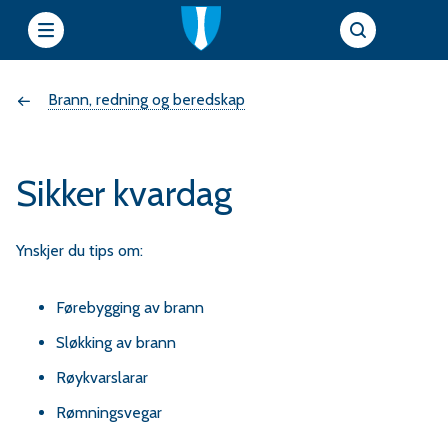
e
Du
Brann, redning og beredskap
t
t
er
s
Sikker kvardag
her:
i
Ynskjer du tips om:
e
Førebygging av brann
r
Sløkking av brann
f
Røykvarslarar
Rømningsvegar