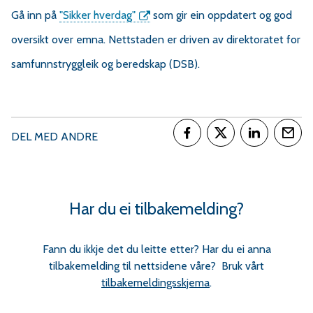
r
Gå inn på
"Sikker hverdag"
som gir ein oppdatert og god
oversikt over emna. Nettstaden er driven av direktoratet for
v
samfunnstryggleik og beredskap (DSB).
a
DEL MED ANDRE
Del på Facebook
Del på Twitter
Del på Link
Tips
e
r
Har du ei tilbakemelding?
a
Fann du ikkje det du leitte etter? Har du ei anna
tilbakemelding til nettsidene våre? Bruk vårt
tilbakemeldingsskjema
.