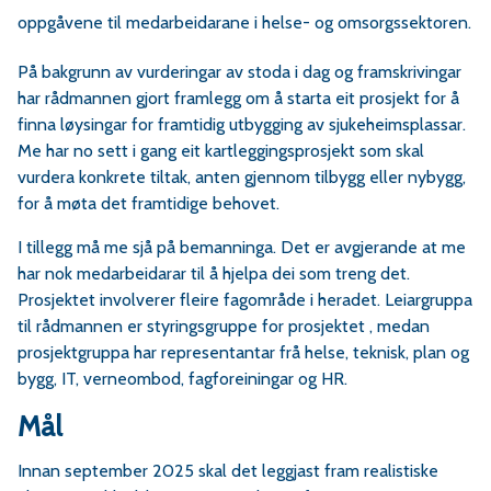
r
oppgåvene til medarbeidarane i helse- og omsorgssektoren.
På bakgrunn av vurderingar av stoda i dag og framskrivingar
v
har rådmannen gjort framlegg om å starta eit prosjekt for å
a
finna løysingar for framtidig utbygging av sjukeheimsplassar.
Me har no sett i gang eit kartleggingsprosjekt som skal
vurdera konkrete tiltak, anten gjennom tilbygg eller nybygg,
for å møta det framtidige behovet.
e
I tillegg må me sjå på bemanninga. Det er avgjerande at me
har nok medarbeidarar til å hjelpa dei som treng det.
r
Prosjektet involverer fleire fagområde i heradet. Leiargruppa
til rådmannen er styringsgruppe for prosjektet , medan
a
prosjektgruppa har representantar frå helse, teknisk, plan og
bygg, IT, verneombod, fagforeiningar og HR.
Mål
Innan september 2025 skal det leggjast fram realistiske