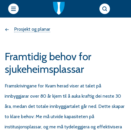
e
Du
Prosjekt og planar
t
t
er
s
Framtidig behov for
her:
i
sjukeheimsplassar
e
Framskrivingane for Kvam herad viser at talet på
innbyggjarar over 80 år kjem til å auka kraftig dei neste 30
r
åra, medan det totale innbyggjartalet går ned. Dette skapar
f
to klare behov: Me må utvide kapasiteten på
institusjonsplassar, og me må tydeleggjera og effektivisera