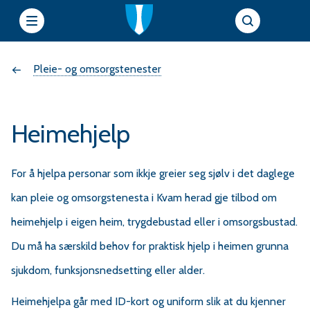
e
Du
Pleie- og omsorgstenester
t
t
er
s
Heimehjelp
her:
i
For å hjelpa personar som ikkje greier seg sjølv i det daglege
kan pleie og omsorgstenesta i Kvam herad gje tilbod om
e
heimehjelp i eigen heim, trygdebustad eller i omsorgsbustad.
r
Du må ha særskild behov for praktisk hjelp i heimen grunna
f
sjukdom, funksjonsnedsetting eller alder.
Heimehjelpa går med ID-kort og uniform slik at du kjenner