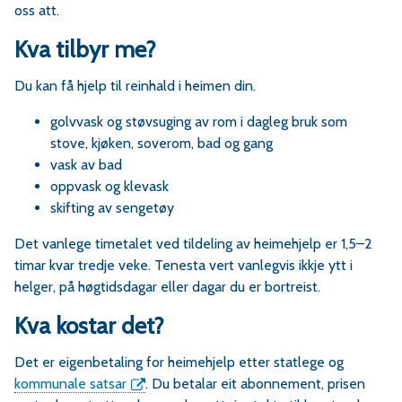
r
oss att.
Kva tilbyr me?
v
Du kan få hjelp til reinhald i heimen din.
a
golvvask og støvsuging av rom i dagleg bruk som
stove, kjøken, soverom, bad og gang
vask av bad
oppvask og klevask
e
skifting av sengetøy
r
Det vanlege timetalet ved tildeling av heimehjelp er 1,5–2
timar kvar tredje veke. Tenesta vert vanlegvis ikkje ytt i
a
helger, på høgtidsdagar eller dagar du er bortreist.
Kva kostar det?
Det er eigenbetaling for heimehjelp etter statlege og
kommunale satsar
. Du betalar eit abonnement, prisen