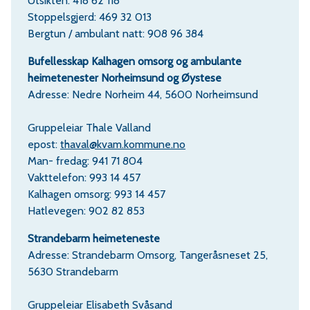
Utsikten: 418 62 118
Stoppelsgjerd: 469 32 013
Bergtun / ambulant natt: 908 96 384
Bufellesskap Kalhagen omsorg og ambulante
heimetenester Norheimsund og Øystese
Adresse: Nedre Norheim 44, 5600 Norheimsund
Gruppeleiar Thale Valland
epost:
thaval@kvam.kommune.no
Man- fredag: 941 71 804
Vakttelefon: 993 14 457
Kalhagen omsorg: 993 14 457
Hatlevegen: 902 82 853
Strandebarm
heimeteneste
Adresse: Strandebarm Omsorg, Tangeråsneset 25,
5630 Strandebarm
Gruppeleiar Elisabeth Svåsand