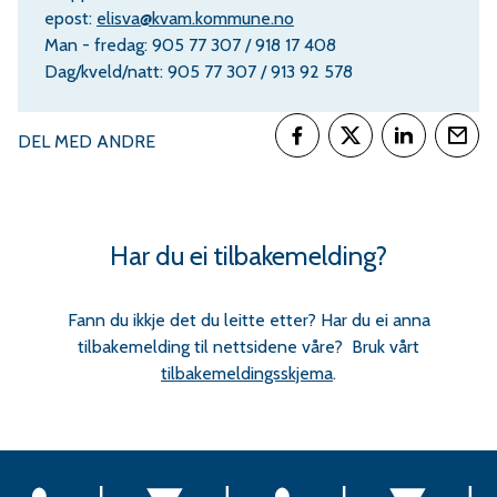
epost:
elisva@kvam.kommune.no
Man - fredag: 905 77 307 / 918 17 408
Dag/kveld/natt: 905 77 307 / 913 92 578
DEL MED ANDRE
Del på Facebook
Del på Twitter
Del på Link
Tips
Har du ei tilbakemelding?
Fann du ikkje det du leitte etter? Har du ei anna
tilbakemelding til nettsidene våre? Bruk vårt
tilbakemeldingsskjema
.