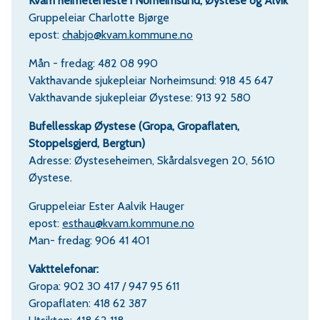
Kvam heimeteneste
i Norheimsund, Øystese og Ålvik
Gruppeleiar Charlotte Bjørge
epost:
chabjo@kvam.kommune.no
Mån - fredag: 482 08 990
Vakthavande sjukepleiar Norheimsund: 918 45 647
Vakthavande sjukepleiar Øystese: 913 92 580
Bufellesskap Øystese (Gropa, Gropaflaten,
Stoppelsgjerd, Bergtun)
Adresse: Øysteseheimen, Skårdalsvegen 20, 5610
Øystese.
Gruppeleiar Ester Aalvik Hauger
epost:
esthau@kvam.kommune.no
Man- fredag: 906 41 401
Vakttelefonar:
Gropa: 902 30 417 / 947 95 611
Gropaflaten: 418 62 387