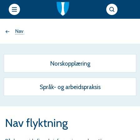
e
Du
Nav
t
t
er
s
her:
Norskopplæring
i
Språk- og arbeidspraksis
e
r
f
Nav flyktning