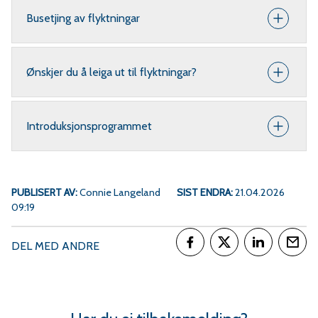
Busetjing av flyktningar
Ønskjer du å leiga ut til flyktningar?
Introduksjonsprogrammet
PUBLISERT AV
Connie Langeland
SIST ENDRA
21.04.2026
09:19
DEL MED ANDRE
Del på Facebook
Del på Twitter
Del på Link
Tips