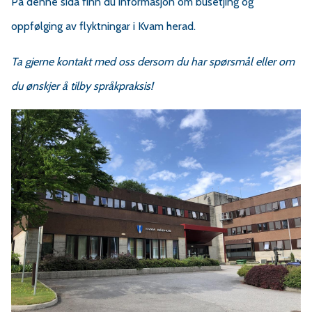
r
På denne sida finn du informasjon om busetjing og
oppfølging av flyktningar i Kvam herad.
v
Ta gjerne kontakt med oss dersom du har spørsmål eller om
a
du ønskjer å tilby språkpraksis!
e
r
a