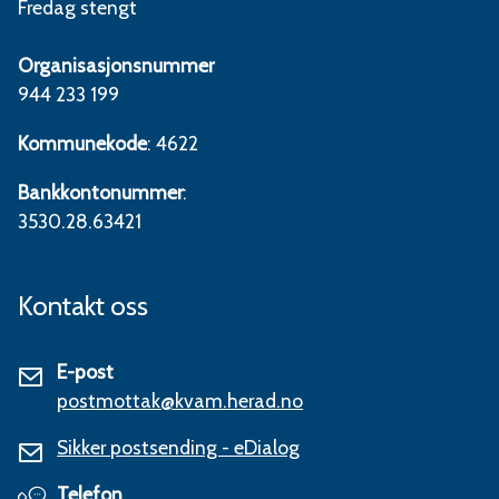
Fredag stengt
Organisasjonsnummer
944 233 199
Kommunekode
: 4622
Bankkontonummer
:
3530.28.63421
Kontakt oss
E-post
postmottak@kvam.herad.no
Sikker postsending - eDialog
Telefon