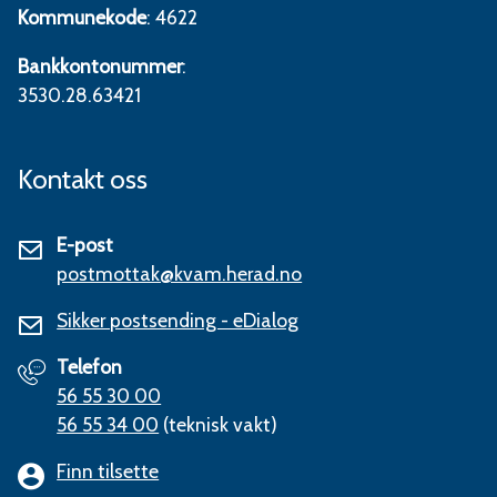
Kommunekode
: 4622
Bankkontonummer
:
3530.28.63421
Kontakt oss
E-post
postmottak@kvam.herad.no
Sikker postsending - eDialog
Telefon
56 55 30 00
56 55 34 00
(teknisk vakt)
Finn tilsette