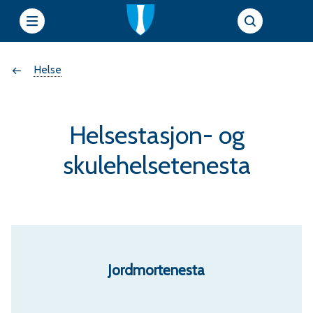
e
Du
Helse
t
t
er
s
Helsestasjon- og
her:
i
skulehelsetenesta
e
r
f
Jordmortenesta