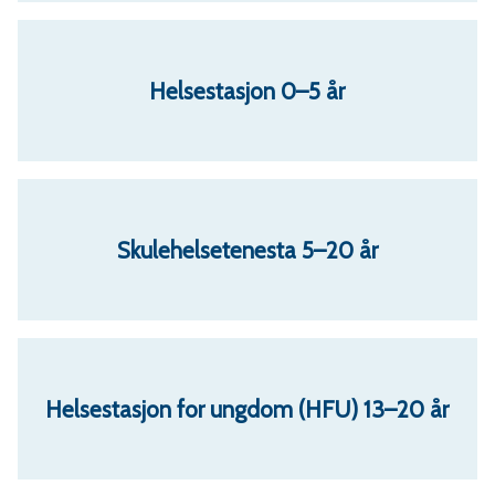
r
v
Helsestasjon 0–5 år
a
e
Skulehelsetenesta 5–20 år
r
a
Helsestasjon for ungdom (HFU) 13–20 år