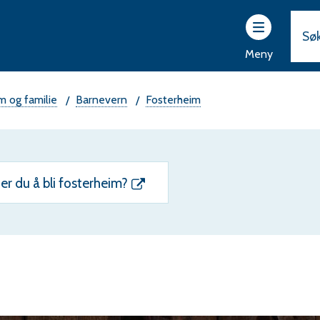
ttsider
r
Meny
vam
rad
m og familie
Barnevern
Fosterheim
er du å bli fosterheim?