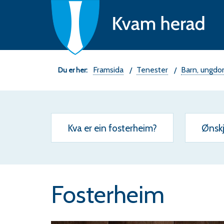
Ne
fo
K
he
Du
Framsida
Tenester
Barn, ungdo
er
her:
Kva er ein fosterheim?
Ønskj
Fosterheim