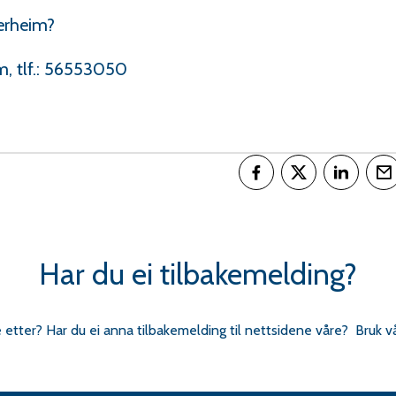
terheim?
, tlf.: 56553050
Del på Facebook
Del på Twitter
Del på L
T
Har du ei tilbakemelding?
e etter? Har du ei anna tilbakemelding til nettsidene våre? Bruk v