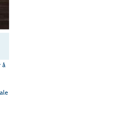
r å
ale