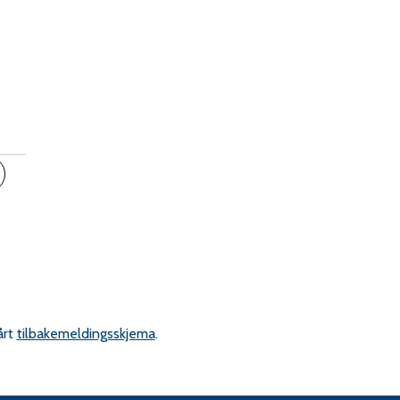
inkedIn
ips en venn
årt
tilbakemeldingsskjema
.