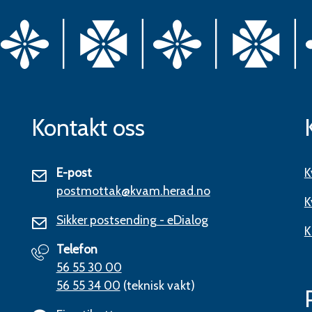
Kontakt oss
E-post
K
postmottak@kvam.herad.no
K
Sikker postsending - eDialog
K
Telefon
56 55 30 00
56 55 34 00
(teknisk vakt)